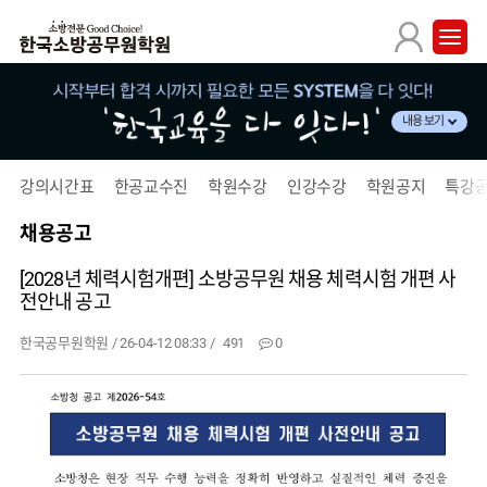
내용 보기
강의시간표
한공교수진
학원수강
인강수강
학원공지
특강
채용공고
[2028년 체력시험개편] 소방공무원 채용 체력시험 개편 사
전안내 공고
한국공무원학원
/
26-04-12 08:33 /
491
0
본문