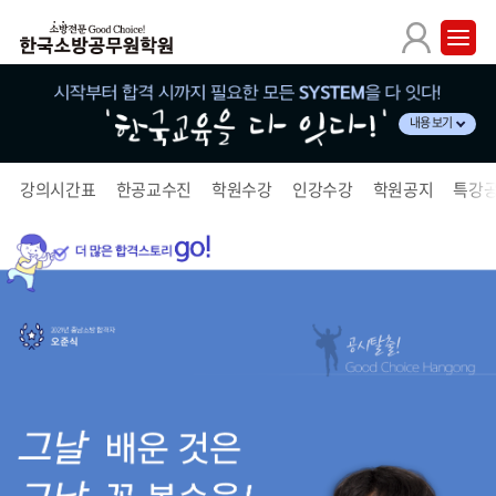
내용 보기
강의시간표
한공교수진
학원수강
인강수강
학원공지
특강